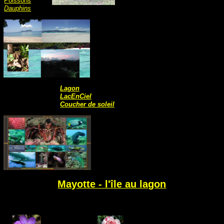
Poissons
Dauphins
Lagon
LacEnCiel
Coucher de soleil
Mayotte - l'île au lagon