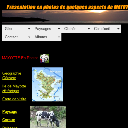
Géo
Paysages
Clichés
Clin d'oeil
Contact
Albums
MAYOTTE En Photos
Géographie
Géosise
Ile de Mayotte
Historique
Carte de visite
Paysage
Coraux